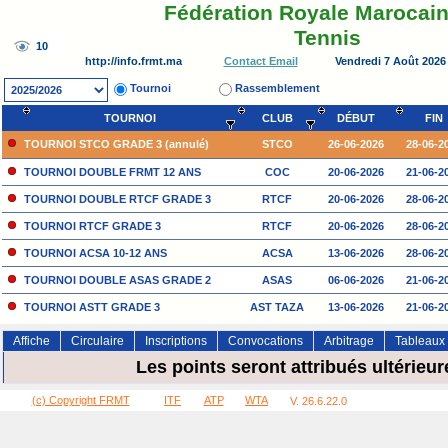
Fédération Royale Marocain
Tennis
http://info.frmt.ma
Vendredi 7 Août 2026
Contact Email
Tournoi
Rassemblement
TOURNOI
CLUB
DÉBUT
FIN
TOURNOI STCO GRADE 3 (annulé)
STCO
26-06-2026
28-06-2
TOURNOI DOUBLE FRMT 12 ANS
COC
20-06-2026
21-06-2
TOURNOI DOUBLE RTCF GRADE 3
RTCF
20-06-2026
28-06-2
TOURNOI RTCF GRADE 3
RTCF
20-06-2026
28-06-2
TOURNOI ACSA 10-12 ANS
ACSA
13-06-2026
28-06-2
TOURNOI DOUBLE ASAS GRADE 2
ASAS
06-06-2026
21-06-2
TOURNOI ASTT GRADE 3
AST TAZA
13-06-2026
21-06-2
TOURNOI DOUBLE ASTT GRADE 3
AST TAZA
13-06-2026
21-06-2
Affiche
Circulaire
Inscriptions
Convocations
Arbitrage
Tableaux
TOURNOI ASAS GRADE 2
ASAS
06-06-2026
20-06-2
Les points seront attribués ultérieu
(c) Copyright FRMT
ITF
ATP
WTA
V. 26.6.22.0