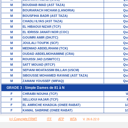
M
BOUDIAB IMAD (AST TAZA)
Qua
M
BOURARACH HICHAM (LANORIA)
Qua
M
BOUSFIHA BADR (AST TAZA)
Qua
M
CHADLI ILYAS (AST TAZA)
Qua
M
EL HIBAOUI NIZAR (TCF)
Qua
M
EL IDRISSI JANATI NOR (COC)
Qua
M
GOUMRI AMIR (DHJTC)
Qua
M
JOULALI TOUFIK (SCF)
Qua
M
MEDMAD ABDELRHANI (TCK)
Qua
M
OUDAD ABDELMOHAIMINE (CRA)
Qua
M
ROUISSI JAD (USM/TCC)
Qua
M
SATT MOUAD (RTCF)
Qua
M
SEFIANI MOATASSIM BILLAH (USCM)
Qua
M
SIBOUSSE MOHAMED RAYANE (AST TAZA)
Qua
M
ZAMANI YOUSSEF (WIFAQ)
Qua
GRADE 3 : Simple Dames de 81 à N
F
CHRAIBI NOUHA (TCF)
V
F
SELLIOUI HAJAR (TCF)
F
EL AMRICHE KHADIJA (ONEE RABAT)
1/
F
KAMAL SABRINE (ONEE RABAT)
1/
(c) Copyright FRMT
ITF
ATP
WTA
V. 26.6.22.0