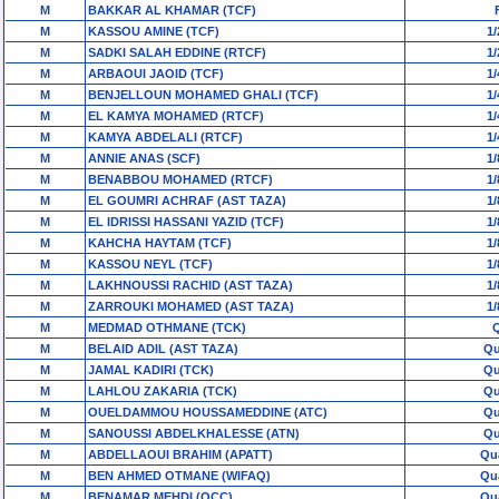
M
BAKKAR AL KHAMAR (TCF)
M
KASSOU AMINE (TCF)
1/
M
SADKI SALAH EDDINE (RTCF)
1/
M
ARBAOUI JAOID (TCF)
1/
M
BENJELLOUN MOHAMED GHALI (TCF)
1/
M
EL KAMYA MOHAMED (RTCF)
1/
M
KAMYA ABDELALI (RTCF)
1/
M
ANNIE ANAS (SCF)
1/
M
BENABBOU MOHAMED (RTCF)
1/
M
EL GOUMRI ACHRAF (AST TAZA)
1/
M
EL IDRISSI HASSANI YAZID (TCF)
1/
M
KAHCHA HAYTAM (TCF)
1/
M
KASSOU NEYL (TCF)
1/
M
LAKHNOUSSI RACHID (AST TAZA)
1/
M
ZARROUKI MOHAMED (AST TAZA)
1/
M
MEDMAD OTHMANE (TCK)
Q
M
BELAID ADIL (AST TAZA)
Qu
M
JAMAL KADIRI (TCK)
Qu
M
LAHLOU ZAKARIA (TCK)
Qu
M
OUELDAMMOU HOUSSAMEDDINE (ATC)
Qu
M
SANOUSSI ABDELKHALESSE (ATN)
Qu
M
ABDELLAOUI BRAHIM (APATT)
Qua
M
BEN AHMED OTMANE (WIFAQ)
Qua
M
BENAMAR MEHDI (OCC)
Qua