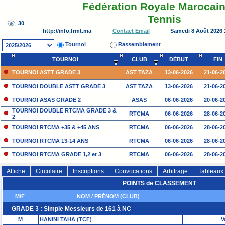
Fédération Royale Marocain
Tennis
http://info.frmt.ma
Samedi 8 Août 2026 
Contact Email
Tournoi
Rassemblement
TOURNOI
CLUB
DÉBUT
FIN
TOURNOI ASTT GRADE 3
AST TAZA
13-06-2026
21-06-2
TOURNOI DOUBLE ASTT GRADE 3
AST TAZA
13-06-2026
21-06-2
TOURNOI ASAS GRADE 2
ASAS
06-06-2026
20-06-2
TOURNOI DOUBLE RTCMA GRADE 3 &
RTCMA
06-06-2026
28-06-2
2
TOURNOI RTCMA +35 & +45 ANS
RTCMA
06-06-2026
28-06-2
TOURNOI RTCMA 13-14 ANS
RTCMA
06-06-2026
28-06-2
TOURNOI RTCMA GRADE 1,2 et 3
RTCMA
06-06-2026
28-06-2
TOURNOI DOUBLE SM GRADE 2
SM
30-05-2026
14-06-2
Affiche
Circulaire
Inscriptions
Convocations
Arbitrage
Tableaux
TOURNOI SM GRADE 2
SM
30-05-2026
14-06-2
POINTS de CLASSEMENT
M/F
NOM / PRÉNOM (CLUB)
GRADE 3 : Simple Messieurs de 161 à NC
M
HANINI TAHA (TCF)
V