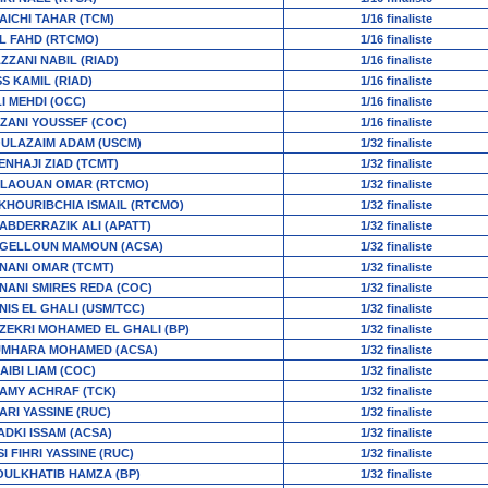
AICHI TAHAR (TCM)
1/16 finaliste
L FAHD (RTCMO)
1/16 finaliste
ZZANI NABIL (RIAD)
1/16 finaliste
SS KAMIL (RIAD)
1/16 finaliste
LI MEHDI (OCC)
1/16 finaliste
ZANI YOUSSEF (COC)
1/16 finaliste
ULAZAIM ADAM (USCM)
1/32 finaliste
ENHAJI ZIAD (TCMT)
1/32 finaliste
LAOUAN OMAR (RTCMO)
1/32 finaliste
KHOURIBCHIA ISMAIL (RTCMO)
1/32 finaliste
ABDERRAZIK ALI (APATT)
1/32 finaliste
GELLOUN MAMOUN (ACSA)
1/32 finaliste
NANI OMAR (TCMT)
1/32 finaliste
NANI SMIRES REDA (COC)
1/32 finaliste
NIS EL GHALI (USM/TCC)
1/32 finaliste
ZEKRI MOHAMED EL GHALI (BP)
1/32 finaliste
MHARA MOHAMED (ACSA)
1/32 finaliste
AIBI LIAM (COC)
1/32 finaliste
AMY ACHRAF (TCK)
1/32 finaliste
ARI YASSINE (RUC)
1/32 finaliste
ADKI ISSAM (ACSA)
1/32 finaliste
I FIHRI YASSINE (RUC)
1/32 finaliste
OULKHATIB HAMZA (BP)
1/32 finaliste