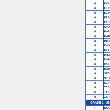
M
DOU
M
EL 
M
EL 
M
EZZ
M
FTO
M
GHA
M
HAI
M
HAN
M
HIT
M
KAS
M
MEL
M
MIK
M
NAI
M
OUL
M
RAIS
M
SEB
M
SEF
M
SLA
M
TAD
M
TAN
M
ZER
GRADE 2 : Si
F
DOU