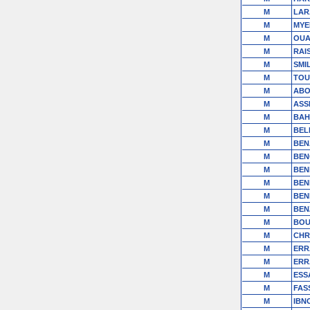
M
LAR
M
MYE
M
OUA
M
RAI
M
SMI
M
TOU
M
ABO
M
ASS
M
BAH
M
BEL
M
BEN
M
BEN
M
BEN
M
BEN
M
BEN
M
BEN
M
BOU
M
CHR
M
ERR
M
ERR
M
ESS
M
FASS
M
IBN