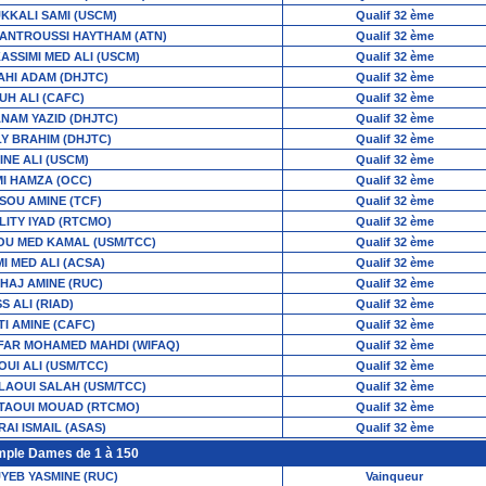
KKALI SAMI (USCM)
Qualif 32 ème
FANTROUSSI HAYTHAM (ATN)
Qualif 32 ème
KASSIMI MED ALI (USCM)
Qualif 32 ème
AHI ADAM (DHJTC)
Qualif 32 ème
UH ALI (CAFC)
Qualif 32 ème
NAM YAZID (DHJTC)
Qualif 32 ème
LY BRAHIM (DHJTC)
Qualif 32 ème
INE ALI (USCM)
Qualif 32 ème
MI HAMZA (OCC)
Qualif 32 ème
SOU AMINE (TCF)
Qualif 32 ème
LITY IYAD (RTCMO)
Qualif 32 ème
OU MED KAMAL (USM/TCC)
Qualif 32 ème
MI MED ALI (ACSA)
Qualif 32 ème
HAJ AMINE (RUC)
Qualif 32 ème
S ALI (RIAD)
Qualif 32 ème
TI AMINE (CAFC)
Qualif 32 ème
FAR MOHAMED MAHDI (WIFAQ)
Qualif 32 ème
OUI ALI (USM/TCC)
Qualif 32 ème
LAOUI SALAH (USM/TCC)
Qualif 32 ème
TAOUI MOUAD (RTCMO)
Qualif 32 ème
RAI ISMAIL (ASAS)
Qualif 32 ème
mple Dames de 1 à 150
YEB YASMINE (RUC)
Vainqueur