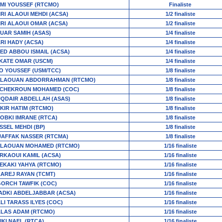
MI YOUSSEF (RTCMO)
Finaliste
IRI ALAOUI MEHDI (ACSA)
1/2 finaliste
IRI ALAOUI OMAR (ACSA)
1/2 finaliste
UAR SAMIH (ASAS)
1/4 finaliste
RI HADY (ACSA)
1/4 finaliste
ED ABBOU ISMAIL (ACSA)
1/4 finaliste
KATE OMAR (USCM)
1/4 finaliste
O YOUSSEF (USM/TCC)
1/8 finaliste
LAOUAN ABDORRAHMAN (RTCMO)
1/8 finaliste
CHEKROUN MOHAMED (COC)
1/8 finaliste
QDAIR ABDELLAH (ASAS)
1/8 finaliste
KIR HATIM (RTCMO)
1/8 finaliste
SOBKI IMRANE (RTCA)
1/8 finaliste
SSEL MEHDI (BP)
1/8 finaliste
AFFAK NASSER (RTCMA)
1/8 finaliste
LAOUAN MOHAMED (RTCMO)
1/16 finaliste
RKAOUI KAMIL (ACSA)
1/16 finaliste
EKAKI YAHYA (RTCMO)
1/16 finaliste
AAREJ RAYAN (TCMT)
1/16 finaliste
GORCH TAWFIK (COC)
1/16 finaliste
ADKI ABDELJABBAR (ACSA)
1/16 finaliste
ALI TARASS ILYES (COC)
1/16 finaliste
LAS ADAM (RTCMO)
1/16 finaliste
IKI NAEL (RTCA)
1/16 finaliste