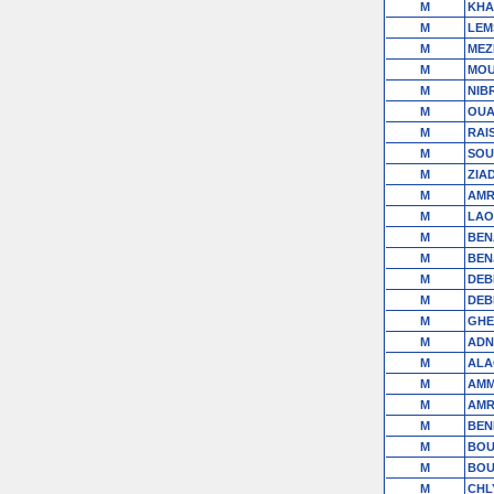
M
KHA
M
LEM
M
MEZ
M
MOU
M
NIB
M
OUA
M
RAI
M
SOU
M
ZIA
M
AMR
M
LAO
M
BEN
M
BEN
M
DEB
M
DEB
M
GHE
M
ADN
M
ALA
M
AMM
M
AMR
M
BEN
M
BOU
M
BOU
M
CHL