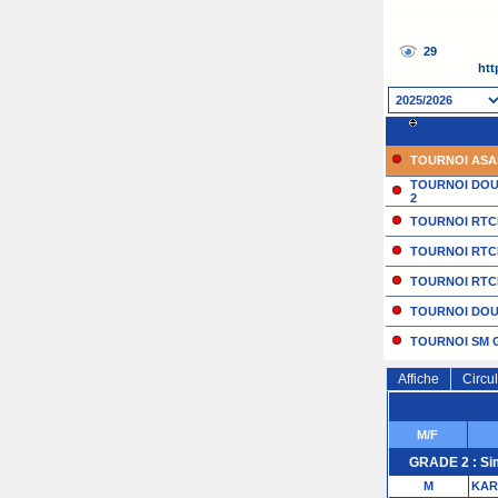
htt
TOURNOI ASA
TOURNOI DOU
2
TOURNOI RTCM
TOURNOI RTC
TOURNOI RTCM
TOURNOI DOU
TOURNOI SM 
TOURNOI TCM 
Affiche
Circul
TOURNOI RTCM
M/F
GRADE 2 : Sim
M
KAR