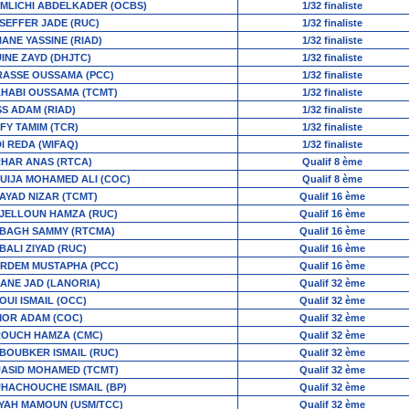
MLICHI ABDELKADER (OCBS)
1/32 finaliste
SEFFER JADE (RUC)
1/32 finaliste
IANE YASSINE (RIAD)
1/32 finaliste
INE ZAYD (DHJTC)
1/32 finaliste
RASSE OUSSAMA (PCC)
1/32 finaliste
HABI OUSSAMA (TCMT)
1/32 finaliste
SS ADAM (RIAD)
1/32 finaliste
FY TAMIM (TCR)
1/32 finaliste
DI REDA (WIFAQ)
1/32 finaliste
HAR ANAS (RTCA)
Qualif 8 ème
UIJA MOHAMED ALI (COC)
Qualif 8 ème
AYAD NIZAR (TCMT)
Qualif 16 ème
JELLOUN HAMZA (RUC)
Qualif 16 ème
BAGH SAMMY (RTCMA)
Qualif 16 ème
BALI ZIYAD (RUC)
Qualif 16 ème
RDEM MUSTAPHA (PCC)
Qualif 16 ème
ANE JAD (LANORIA)
Qualif 32 ème
OUI ISMAIL (OCC)
Qualif 32 ème
OR ADAM (COC)
Qualif 32 ème
OUCH HAMZA (CMC)
Qualif 32 ème
BOUBKER ISMAIL (RUC)
Qualif 32 ème
ASID MOHAMED (TCMT)
Qualif 32 ème
HACHOUCHE ISMAIL (BP)
Qualif 32 ème
YAH MAMOUN (USM/TCC)
Qualif 32 ème