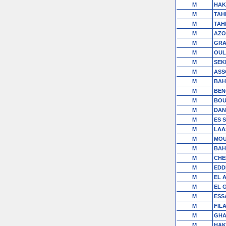
M
HAK
M
TAH
M
TAH
M
AZO
M
GRA
M
OUL
M
SEK
M
ASS
M
BAH
M
BEN
M
BOU
M
DAN
M
ES 
M
LAA
M
MOU
M
BAH
M
CHE
M
EDD
M
EL 
M
EL 
M
ESS
M
FIL
M
GHA
M
HAK