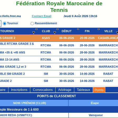
Fédération Royale Marocaine de
Tennis
p://info.frmt.ma
Jeudi 6 Août 2026 13h16
Contact Email
Tournoi
Rassemblement
TOURNOI
CLUB
DÉBUT
FIN
VILLE
S GRADE 2
ASAS
06-06-2026
20-06-2026
CASABLANC
BLE RTCMA GRADE 3 &
RTCMA
06-06-2026
28-06-2026
MARRAKECH
A +35 & +45 ANS
RTCMA
06-06-2026
28-06-2026
MARRAKECH
MA 13-14 ANS
RTCMA
06-06-2026
28-06-2026
MARRAKECH
A GRADE 1,2 et 3
RTCMA
06-06-2026
28-06-2026
MARRAKECH
BLE SM GRADE 2
SM
30-05-2026
14-06-2026
RABAT
GRADE 2
SM
30-05-2026
14-06-2026
RABAT
10-12 ANS
TCM
30-05-2026
07-06-2026
MEKNES
aire
Inscriptions
Convocations
Arbitrage
Tableaux
Points
O GRADE 1,2 & 3
RTCMO
16-05-2026
07-06-2026
MOHAMMEDI
POINTS de CLASSEMENT
NOM / PRÉNOM (CLUB)
Étape
ple Messieurs de 1 à 600
AKHI REDA (USM/TCC)
Vainqueur