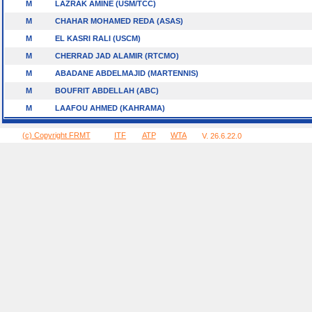
M
LAZRAK AMINE (USM/TCC)
M
CHAHAR MOHAMED REDA (ASAS)
M
EL KASRI RALI (USCM)
M
CHERRAD JAD ALAMIR (RTCMO)
M
ABADANE ABDELMAJID (MARTENNIS)
M
BOUFRIT ABDELLAH (ABC)
M
LAAFOU AHMED (KAHRAMA)
(c) Copyright FRMT
ITF
ATP
WTA
V. 26.6.22.0