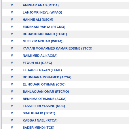
M
AMRHAR ANAS (RTCA)
M
LAHJOMRI NEYL (WIFAQ)
M
HANINE ALI (USCM)
M
EDDEKAKI YAHYA (RTCMO)
M
BOUASID MOHAMED (TCMT)
M
GUELZIM MOUAD (WIFAQ)
M
YAMANI MOHAMMED KAMAR EDDINE (STCO)
M
NAIMI MED ALI (ACSA)
M
FTOUH ALI (CAFC)
M
EL AAREJ RAYAN (TCMT)
M
BOUMHARA MOHAMED (ACSA)
M
EL HOUARI OTHMAN (COC)
M
BAHLAOUAN OMAR (RTCMO)
M
BENHIMA OTHMANE (ACSA)
M
FASSI FIHRI YASSINE (RUC)
M
SBAI KHALID (TCMT)
M
KABBAJ NAEL (RTCA)
M
SADER MEHDI (TCK)