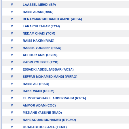
M
LAASSEL MEHDI (BP)
M
RAISS ADAM (RIAD)
M
BENAMMAR MOHAMED AMINE (ACSA)
M
LARAICHI TAHAR (TCM)
M
NEDAM CHADI (TCM)
M
RAISS HAKIM (RIAD)
M
HASSIB YOUSSEF (RIAD)
M
ACHOUR ANIS (USCM)
M
KADRI YOUSSEF (TCK)
M
ESSADKI ABDELJABBAR (ACSA)
M
SEFFAR MOHAMED MAHDI (WIFAQ)
M
RAISS ALI (RIAD)
M
RAISS WADII (USCM)
M
EL MOUTAOUAKIL ABDERRAHIM (RTCA)
M
AMMOR ADAM (COC)
M
MEZIANE YASSINE (RIAD)
M
BAHLAOUAN MOHAMED (RTCMO)
M
OUAHABI OUSSAMA (TCMT)