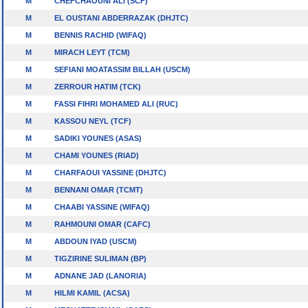
M
CHEFCHAOUNI ALI (SCF)
M
EL OUSTANI ABDERRAZAK (DHJTC)
M
BENNIS RACHID (WIFAQ)
M
MIRACH LEYT (TCM)
M
SEFIANI MOATASSIM BILLAH (USCM)
M
ZERROUR HATIM (TCK)
M
FASSI FIHRI MOHAMED ALI (RUC)
M
KASSOU NEYL (TCF)
M
SADIKI YOUNES (ASAS)
M
CHAMI YOUNES (RIAD)
M
CHARFAOUI YASSINE (DHJTC)
M
BENNANI OMAR (TCMT)
M
CHAABI YASSINE (WIFAQ)
M
RAHMOUNI OMAR (CAFC)
M
ABDOUN IYAD (USCM)
M
TIGZIRINE SULIMAN (BP)
M
ADNANE JAD (LANORIA)
M
HILMI KAMIL (ACSA)