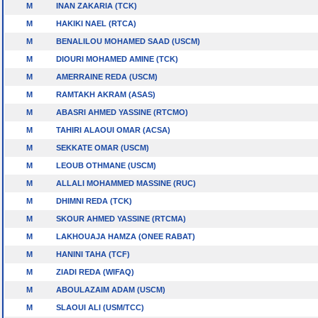
M
INAN ZAKARIA (TCK)
M
HAKIKI NAEL (RTCA)
M
BENALILOU MOHAMED SAAD (USCM)
M
DIOURI MOHAMED AMINE (TCK)
M
AMERRAINE REDA (USCM)
M
RAMTAKH AKRAM (ASAS)
M
ABASRI AHMED YASSINE (RTCMO)
M
TAHIRI ALAOUI OMAR (ACSA)
M
SEKKATE OMAR (USCM)
M
LEOUB OTHMANE (USCM)
M
ALLALI MOHAMMED MASSINE (RUC)
M
DHIMNI REDA (TCK)
M
SKOUR AHMED YASSINE (RTCMA)
M
LAKHOUAJA HAMZA (ONEE RABAT)
M
HANINI TAHA (TCF)
M
ZIADI REDA (WIFAQ)
M
ABOULAZAIM ADAM (USCM)
M
SLAOUI ALI (USM/TCC)