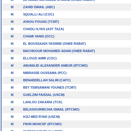
M
ZAHID ISMAIL (ABC)
M
SQUALLI ALI (COC)
M
AYAOU FOUAD (TCMT)
M
CHADLI ILYAS (AST TAZA)
M
CHAMI YANIS (OCC)
M
EL BOUSSAADI YASSINE (ONEE RABAT)
M
MACHKOUR MOHAMED ADAM (ONEE RABAT)
M
ELLOUZI AMIR (COC)
M
ABUMAJD ALEXANDER AMEUR (RTCMO)
M
NIBRASSE OUSSAMA (PCC)
M
BENABDELLAH SALIM (CAFC)
M
BEY TEMSAMANI YOUNES (TCMT)
M
GUELZIM FAISSAL (USCM)
M
LAHLOU ZAKARIA (TCK)
M
BELKHOURIBCHIA ISMAIL (RTCMO)
M
HJIJ MED RYAD (USCM)
M
FIKRI MONCEF (RTCMO)