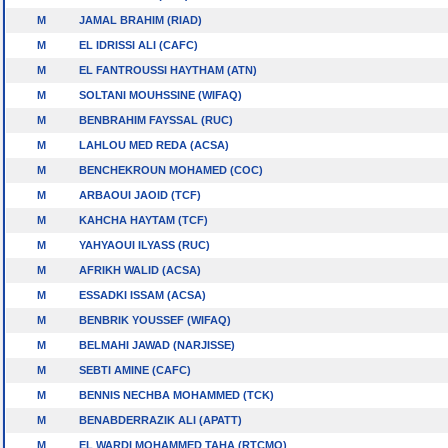
M
JAMAL BRAHIM (RIAD)
M
EL IDRISSI ALI (CAFC)
M
EL FANTROUSSI HAYTHAM (ATN)
M
SOLTANI MOUHSSINE (WIFAQ)
M
BENBRAHIM FAYSSAL (RUC)
M
LAHLOU MED REDA (ACSA)
M
BENCHEKROUN MOHAMED (COC)
M
ARBAOUI JAOID (TCF)
M
KAHCHA HAYTAM (TCF)
M
YAHYAOUI ILYASS (RUC)
M
AFRIKH WALID (ACSA)
M
ESSADKI ISSAM (ACSA)
M
BENBRIK YOUSSEF (WIFAQ)
M
BELMAHI JAWAD (NARJISSE)
M
SEBTI AMINE (CAFC)
M
BENNIS NECHBA MOHAMMED (TCK)
M
BENABDERRAZIK ALI (APATT)
M
EL WARDI MOHAMMED TAHA (RTCMO)