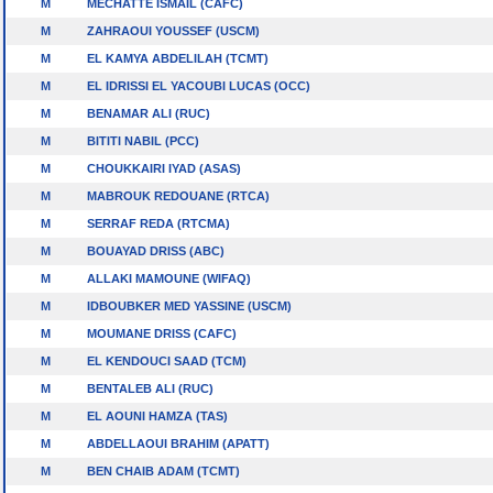
M
MECHATTE ISMAIL (CAFC)
M
ZAHRAOUI YOUSSEF (USCM)
M
EL KAMYA ABDELILAH (TCMT)
M
EL IDRISSI EL YACOUBI LUCAS (OCC)
M
BENAMAR ALI (RUC)
M
BITITI NABIL (PCC)
M
CHOUKKAIRI IYAD (ASAS)
M
MABROUK REDOUANE (RTCA)
M
SERRAF REDA (RTCMA)
M
BOUAYAD DRISS (ABC)
M
ALLAKI MAMOUNE (WIFAQ)
M
IDBOUBKER MED YASSINE (USCM)
M
MOUMANE DRISS (CAFC)
M
EL KENDOUCI SAAD (TCM)
M
BENTALEB ALI (RUC)
M
EL AOUNI HAMZA (TAS)
M
ABDELLAOUI BRAHIM (APATT)
M
BEN CHAIB ADAM (TCMT)