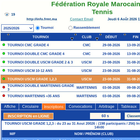
Fédération Royale Marocain
Tennis
http://info.frmt.ma
Jeudi 6 Août 2026 
Contact Email
Tournoi
Rassemblement
TOURNOI
CLUB
DÉBUT
FIN
TOURNOI CMC GRADE 4
CMC
29-08-2026
13-09-2
TOURNOI DOUBLE CMC GRADE 4
CMC
29-08-2026
13-09-2
TOURNOI DOUBLE USCM GRADE 2 & 3
USCM
23-08-2026
31-08-2
TOURNOI USCM 10-12 ANS
USCM
23-08-2026
31-08-2
TOURNOI USCM GRADE 1,2,3
USCM
23-08-2026
31-08-2
TOURNOI DOUBLE MARTENNIS GRADE
MARTENNIS
03-08-2026
09-08-2
3
TOURNOI MARTENNIS +35 ANS
MARTENNIS
03-08-2026
09-08-2
TOURNOI MARTENNIS GRADE 3
MARTENNIS
03-08-2026
09-08-2
Affiche
Circulaire
Convocations
Arbitrage
Tableaux
Inscriptions
TOURNOI ASB GRADE 4
ASB
25-07-2026
29-07-2
60 s
INSCRIPTION en LIGNE
TOURNOI USCM GRADE 1,2,3 : du 23 au 31 Aout 20026 : (198 participants / 256) Ins
14h00
M/F
NOM / PRÉNOM (CLUB)