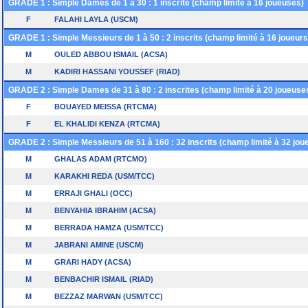
GRADE 1 : Simple Dames de 1 à 30 : 1 inscrite (champ limité à 16 joueuses)
F
FALAHI LAYLA (USCM)
GRADE 1 : Simple Messieurs de 1 à 50 : 2 inscrits (champ limité à 16 joueurs
M
OULED ABBOU ISMAIL (ACSA)
M
KADIRI HASSANI YOUSSEF (RIAD)
GRADE 2 : Simple Dames de 31 à 80 : 2 inscrites (champ limité à 20 joueuse
F
BOUAYED MEISSA (RTCMA)
F
EL KHALIDI KENZA (RTCMA)
GRADE 2 : Simple Messieurs de 51 à 160 : 32 inscrits (champ limité à 32 jou
M
GHALAS ADAM (RTCMO)
M
KARAKHI REDA (USM/TCC)
M
ERRAJI GHALI (OCC)
M
BENYAHIA IBRAHIM (ACSA)
M
BERRADA HAMZA (USM/TCC)
M
JABRANI AMINE (USCM)
M
GRARI HADY (ACSA)
M
BENBACHIR ISMAIL (RIAD)
M
BEZZAZ MARWAN (USM/TCC)