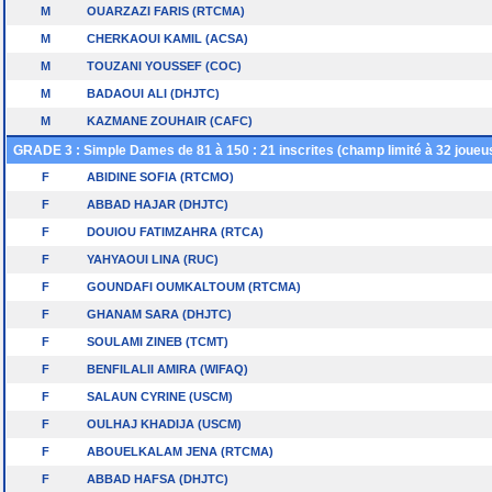
M
OUARZAZI FARIS (RTCMA)
M
CHERKAOUI KAMIL (ACSA)
M
TOUZANI YOUSSEF (COC)
M
BADAOUI ALI (DHJTC)
M
KAZMANE ZOUHAIR (CAFC)
GRADE 3 : Simple Dames de 81 à 150 : 21 inscrites (champ limité à 32 joueu
F
ABIDINE SOFIA (RTCMO)
F
ABBAD HAJAR (DHJTC)
F
DOUIOU FATIMZAHRA (RTCA)
F
YAHYAOUI LINA (RUC)
F
GOUNDAFI OUMKALTOUM (RTCMA)
F
GHANAM SARA (DHJTC)
F
SOULAMI ZINEB (TCMT)
F
BENFILALII AMIRA (WIFAQ)
F
SALAUN CYRINE (USCM)
F
OULHAJ KHADIJA (USCM)
F
ABOUELKALAM JENA (RTCMA)
F
ABBAD HAFSA (DHJTC)