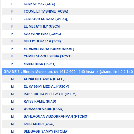
F
SEKKAT MAY (COC)
F
TOUMLILT TASNIME (ACSA)
F
ZERROUR SORAYA (WIFAQ)
F
EL MEJJATI ILY (USCM)
F
KAZMANE INES (CAFC)
F
SELLIOUI HAJAR (TCF)
F
EL AMALI SARA (ONEE RABAT)
F
CHRIFI ALAOUI ZEINA (TCMT)
F
FARIDI INAS (TCMT)
GRADE 3 : Simple Messieurs de 161 à 600 : 140 inscrits (champ limité à 140 
M
ADNAOUI HAMZA (CAFC)
M
EL KASSIMI MED ALI (USCM)
M
RAISS MOHAMED ISMAIL (USCM)
M
RAISS KAMIL (RIAD)
M
OUAZZANI NABIL (RIAD)
M
BAHLAOUAN ABDORRAHMAN (RTCMO)
M
SMILI MEHDI (OCC)
M
DEBBAGH SAMMY (RTCMA)