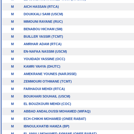
M
AICH HASSAN (RTCA)
M
DOUKKALI SAMI (USCM)
M
MIMOUNI RAYANE (RUC)
M
BENABOU HICHAM (SM)
M
BUILLER YASSIR (TCMT)
M
AMRHAR ADAM (RTCA)
M
EN-NAFAA NASSIM (USCM)
M
YOUIDADI YASSINE (OCC)
M
KAMRI YAHYA (DHJTC)
M
AMEKRANE YOUNES (NARJISSE)
M
ZEMMOURI OTHMANE (TCMT)
M
FARHAOUI MEHDI (RTCA)
M
BOUKHARI SOUHAIL (USCM)
M
EL BOUZKOURI MEHDI (COC)
M
ABBAD ANDALOUSSI MOHAMED (WIFAQ)
M
ECH-CHIKHI MOHAMED (ONEE RABAT)
M
IBNOULKHATIB HAMZA (BP)
M
EL AMALI MOHAMED AYMANE (ONEE RABAT)